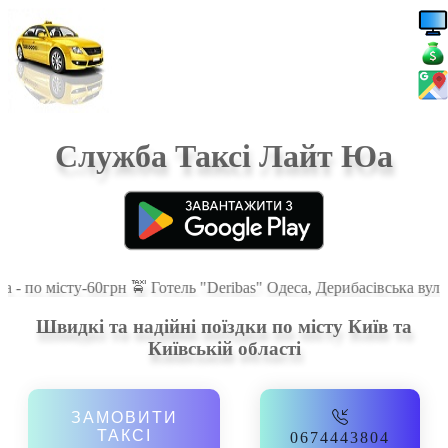
Служба Таксі Лайт Юа
а - по місту-60грн 🚖 Готель "Deribas" Одеса, Дерибасівська вул.
Швидкі та надійні поїздки по місту Київ та
Київській області
ЗАМОВИТИ
ТАКСІ
0674443804